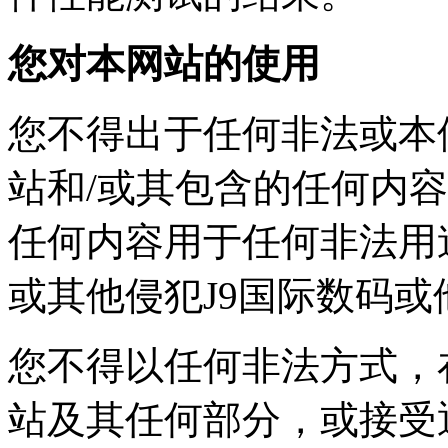
您对本网站的使用
您不得出于任何非法或本
站和/或其包含的任何内容
任何内容用于任何非法用途
或其他侵犯J9国际数码
您不得以任何非法方式
站及其任何部分，或接受