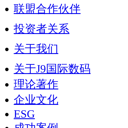
联盟合作伙伴
投资者关系
关于我们
关于J9国际数码
理论著作
企业文化
ESG
成功案例