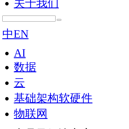
关于我们
中
EN
AI
数据
云
基础架构软硬件
物联网