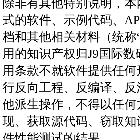
除非有其他特别说明
式的软件、示例代码
档和其他相关材料（统称“软
用的知识产权归J9国际
用条款不就软件提供任何形
行反向工程、反编译、反汇
他派生操作，不得以
现、获取源代码、窃
件性能测试的结果。