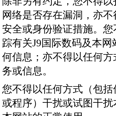
除非另有约定，您不得
网络是否存在漏洞，
安全或身份验证措施。您不
踪有关J9国际数码及本
何信息；亦不得以任何方
务或信息。
您不得以任何方式（包括但
或程序）干扰或试图干扰