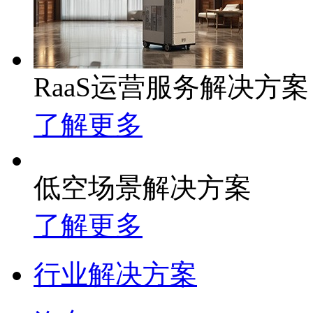
RaaS运营服务解决方案
了解更多
低空场景解决方案
了解更多
行业解决方案