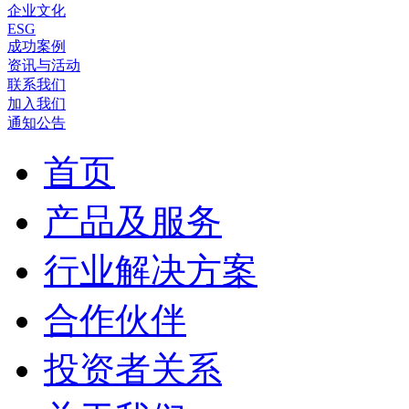
企业文化
ESG
成功案例
资讯与活动
联系我们
加入我们
通知公告
首页
产品及服务
行业解决方案
合作伙伴
投资者关系