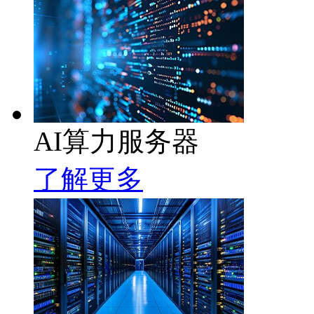
AI算力服务器
了解更多