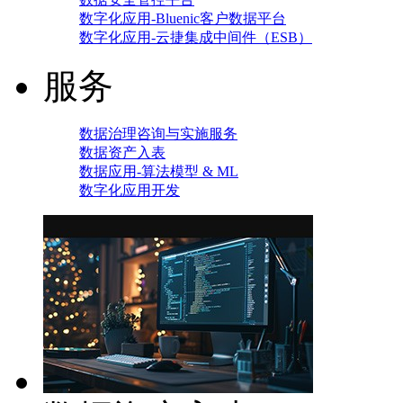
数字化应用-Bluenic客户数据平台
数字化应用-云捷集成中间件（ESB）
服务
数据治理咨询与实施服务
数据资产入表
数据应用-算法模型 & ML
数字化应用开发