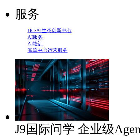
服务
DC·AI生态创新中心
AI服务
AI培训
智算中心运营服务
J9国际问学 企业级Age