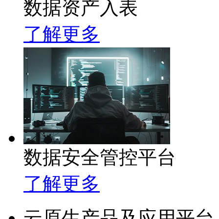
数据资产入表
了解更多
数据安全管控平台
了解更多
云原生产品及应用平台