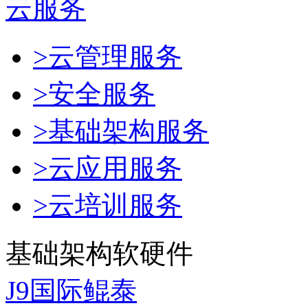
云服务
>云管理服务
>安全服务
>基础架构服务
>云应用服务
>云培训服务
基础架构软硬件
J9国际鲲泰