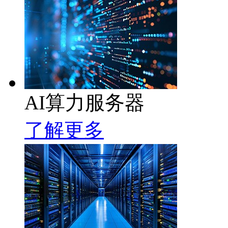
AI算力服务器
了解更多