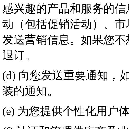
感兴趣的产品和服务的信
动（包括促销活动）
发送营销信息。如果您不想
退订。
(d) 向您发送重要通知
装的通知。
(e) 为您提供个性化用