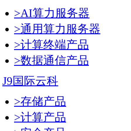
>AI算力服务器
>通用算力服务器
>计算终端产品
>数据通信产品
J9国际云科
>存储产品
>计算产品