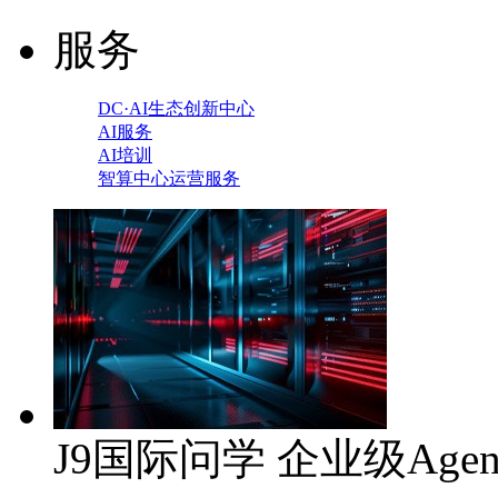
服务
DC·AI生态创新中心
AI服务
AI培训
智算中心运营服务
J9国际问学 企业级Age