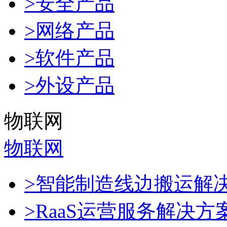
>安全产品
>网络产品
>软件产品
>外设产品
物联网
物联网
>智能制造线边搬运解
>RaaS运营服务解决方