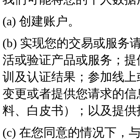
(a) 创建账户。
(b) 实现您的交易或服务请求
活或验证产品或服务；提
训及认证结果；参加线上
变更或者提供您请求的信
料、白皮书）；以及提
(c) 在您同意的情况下