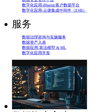
数字化应用-Bluenic客户数据平台
数字化应用-云捷集成中间件（ESB）
服务
数据治理咨询与实施服务
数据资产入表
数据应用-算法模型 & ML
数字化应用开发